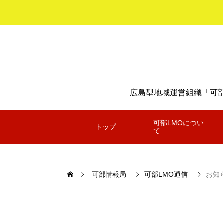
広島型地域運営組織「可部
可部LMOについ
トップ
て
可部情報局
可部LMO通信
お知