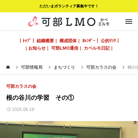
ただいまボランティア募集中です！
｜ﾄｯﾌﾟ｜
組織概要｜
構成団体｜
ｶﾚﾝﾀﾞｰ｜
公的ﾘﾝｸ｜
｜お知らせ｜
可部LMO通信｜
カベルモ日記｜
可部情報局
まちづくり
可部カラスの会
根の
可部カラスの会
根の谷川の学習 その①
2025.06.18