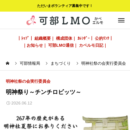
ただいまボランティア募集中です！
｜ﾄｯﾌﾟ｜
組織概要｜
構成団体｜
ｶﾚﾝﾀﾞｰ｜
公的ﾘﾝｸ｜
｜お知らせ｜
可部LMO通信｜
カベルモ日記｜
可部情報局
まちづくり
明神社祭の会実行委員会
明神社祭の会実行委員会
明神祭り～チンチロビッツ～
2026.06.12