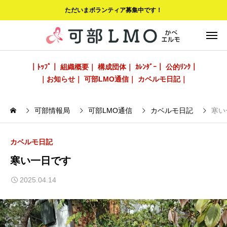
ただいまボランティア募集中です！
｜ﾄｯﾌﾟ｜
組織概要｜
構成団体｜
ｶﾚﾝﾀﾞｰ｜
公的ﾘﾝｸ｜
｜お知らせ｜
可部LMO通信｜
カベルモ日記｜
可部情報局
可部LMO通信
カベルモ日記
寒い
カベルモ日記
寒い一日です
2025.04.14