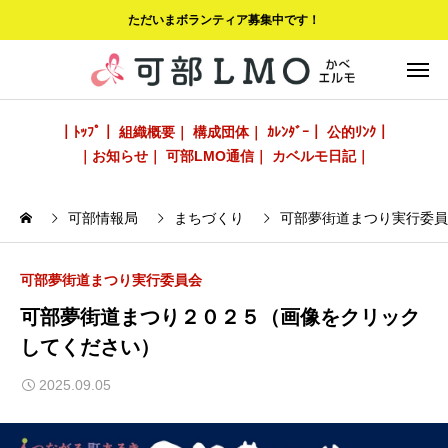
ただいまボランティア募集中です！
｜ﾄｯﾌﾟ｜
組織概要｜
構成団体｜
ｶﾚﾝﾀﾞｰ｜
公的ﾘﾝｸ｜
｜お知らせ｜
可部LMO通信｜
カベルモ日記｜
可部情報局
まちづくり
可部夢街道まつり実行委員
可部夢街道まつり実行委員会
可部夢街道まつり２０２５（画像をクリック
してください）
2025.09.05